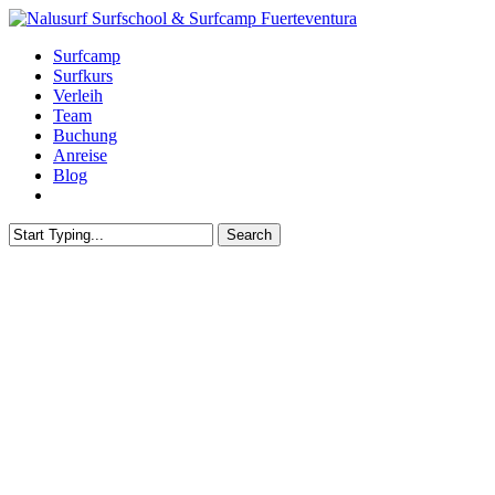
Skip
to
Menu
Surfcamp
main
Surfkurs
content
Verleih
Team
Buchung
Anreise
Blog
instagram
whatsapp
email
Search
Close
Search