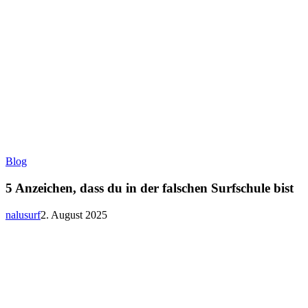
5
Blog
Anzeichen,
dass
5 Anzeichen, dass du in der falschen Surfschule bist
du
in
nalusurf
2. August 2025
der
falschen
Surfschule
bist