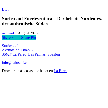
Surfen
Blog
auf
Fuerteventura
Surfen auf Fuerteventura – Der belebte Norden vs.
–
der authentische Süden
Der
belebte
nalusurf
1. August 2025
Norden
Share
Share
Share
Share
Pin
vs.
der
Surfschool:
authentische
Avenida del Istmo 33
Süden
35627 La Pared, Las Palmas, Spanien
info@nalusurf.com
Descubre más cosas que hacer en
La Pared