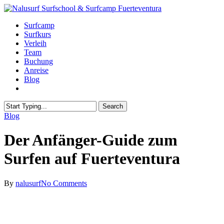
Skip
to
Menu
Surfcamp
main
Surfkurs
content
Verleih
Team
Buchung
Anreise
Blog
instagram
whatsapp
email
Search
Close
Blog
Search
Der Anfänger-Guide zum
Surfen auf Fuerteventura
By
nalusurf
No Comments